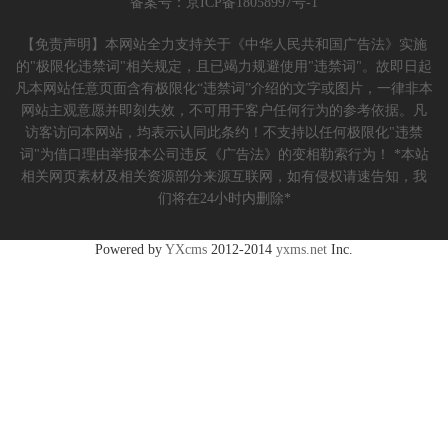
备案号：
京ICP备18058997号-1
【免责声明】本网站全力支持关于《中华人民共和国广告法》实施
的"极限化违禁词"相关规定，且已竭力规避使用"违禁词"。故即日起
凡本网站任意页面含有极限化“违禁词”介绍的文字或图片，一律非本
网站主观意愿并即刻失效，不可用于客户任何行为的参考依据。凡
访客访问本网站，均表示认同此条约！不支持以任何极限化"违禁
词"为借口理由举报本公司违反《广告法》的变相勒索行为！ *本站
相关网页素材及相关资源部分来源互联网，如有侵权请速告知，我
们将在24小时内删除*
Powered by
YXcms
2012-2014
yxms.net
Inc.