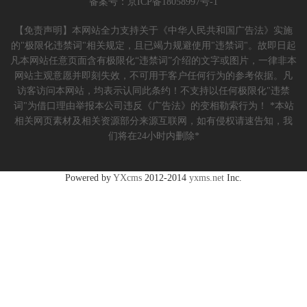
备案号：
京ICP备18058997号-1
【免责声明】本网站全力支持关于《中华人民共和国广告法》实施
的"极限化违禁词"相关规定，且已竭力规避使用"违禁词"。故即日起
凡本网站任意页面含有极限化“违禁词”介绍的文字或图片，一律非本
网站主观意愿并即刻失效，不可用于客户任何行为的参考依据。凡
访客访问本网站，均表示认同此条约！不支持以任何极限化"违禁
词"为借口理由举报本公司违反《广告法》的变相勒索行为！ *本站
相关网页素材及相关资源部分来源互联网，如有侵权请速告知，我
们将在24小时内删除*
Powered by
YXcms
2012-2014
yxms.net
Inc.