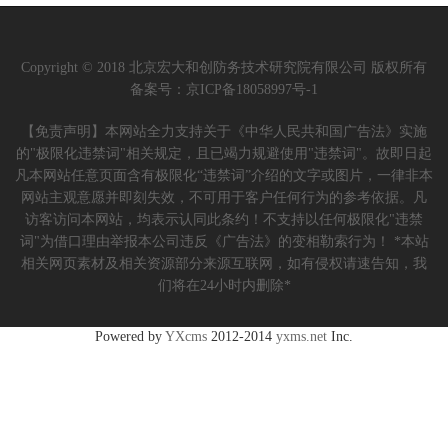
Copyright © 2018 北京宏大和创防务技术研究院有限公司 版权所有
备案号：
京ICP备18058997号-1
【免责声明】本网站全力支持关于《中华人民共和国广告法》实施
的"极限化违禁词"相关规定，且已竭力规避使用"违禁词"。故即日起
凡本网站任意页面含有极限化“违禁词”介绍的文字或图片，一律非本
网站主观意愿并即刻失效，不可用于客户任何行为的参考依据。凡
访客访问本网站，均表示认同此条约！不支持以任何极限化"违禁
词"为借口理由举报本公司违反《广告法》的变相勒索行为！ *本站
相关网页素材及相关资源部分来源互联网，如有侵权请速告知，我
们将在24小时内删除*
Powered by
YXcms
2012-2014
yxms.net
Inc.