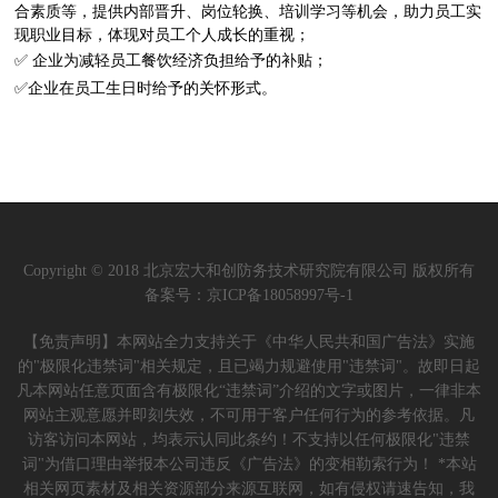
合素质等，提供内部晋升、岗位轮换、培训学习等机会，助力员工实
现职业目标，体现对员工个人成长的重视
；
✅
企业为减轻员工餐饮经济负担给予的补贴；
✅
企业在员工生日时给予的关怀形式。
Copyright © 2018 北京宏大和创防务技术研究院有限公司 版权所有
备案号：
京ICP备18058997号-1
【免责声明】本网站全力支持关于《中华人民共和国广告法》实施
的"极限化违禁词"相关规定，且已竭力规避使用"违禁词"。故即日起
凡本网站任意页面含有极限化“违禁词”介绍的文字或图片，一律非本
网站主观意愿并即刻失效，不可用于客户任何行为的参考依据。凡
访客访问本网站，均表示认同此条约！不支持以任何极限化"违禁
词"为借口理由举报本公司违反《广告法》的变相勒索行为！ *本站
相关网页素材及相关资源部分来源互联网，如有侵权请速告知，我