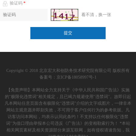
验证码
*
看不清，换一张
Copyright © 2018 北京宏大和创防务技术研究院有限公司 版权所有
备案号：
京ICP备18058997号-1
【免责声明】本网站全力支持关于《中华人民共和国广告法》实施
的"极限化违禁词"相关规定，且已竭力规避使用"违禁词"。故即日起
凡本网站任意页面含有极限化“违禁词”介绍的文字或图片，一律非本
网站主观意愿并即刻失效，不可用于客户任何行为的参考依据。凡
访客访问本网站，均表示认同此条约！不支持以任何极限化"违禁
词"为借口理由举报本公司违反《广告法》的变相勒索行为！ *本站
相关网页素材及相关资源部分来源互联网，如有侵权请速告知，我